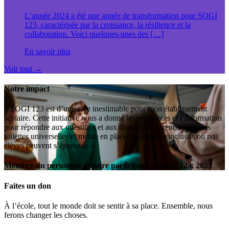
L’année 2024 a été une année de transformation pour SOGI
123, caractérisée par la croissance, la résilience et la
collaboration. Voici quelques-unes des […]
En savoir plus
Voir tout
→
Notre impact
« SOGI 123 est d’une aide inestimable pour mon établissement
scolaire. Cette initiative nous a donné les ressources et l’information
pour répondre aux questions et aux doutes des parents, créer des
toilettes universelles et mettre en place des espaces inclusifs où nos
élèves peuvent s’épanouir. »
Membre du personnel scolaire participant à SOGI 123, 2023
Faites un don
À l’école, tout le monde doit se sentir à sa place. Ensemble, nous
ferons changer les choses.