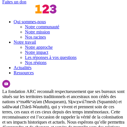
Faites un don
Qui sommes-nous
Notre communauté
Notre mission
Nos racines
Notre travail
Notre approche
Notre impact
Les réponses à vos questions
Nos régions
Actualités
Ressources
La fondation ARC reconnaît respectueusement que ses bureaux sont
situés sur les territoires traditionnels et ancestraux non cédés des
nations xʷməθkʷəy̓əm (Musqueam), Sḵwx̱wú7mesh (Squamish) et
səlilwətaɬ (Tsleil-Waututh), qui y vivent et prennent soin de ces
terres, ces eaux et ces cieux depuis des temps immémoriaux. Cette
reconnaissance est l’occasion de rappeler la vérité de la colonisation
et ses impacts historiques et actuels. Nous espérons qu’elle permettra