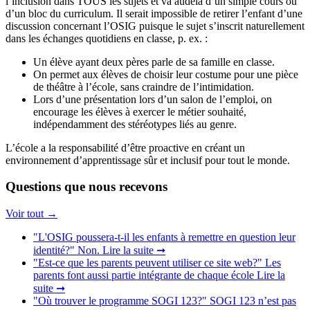
l’inclusion dans TOUS les sujets et va audelà d’un simple cours ou
d’un bloc du curriculum. Il serait impossible de retirer l’enfant d’une
discussion concernant l’OSIG puisque le sujet s’inscrit naturellement
dans les échanges quotidiens en classe, p. ex. :
Un élève ayant deux pères parle de sa famille en classe.
On permet aux élèves de choisir leur costume pour une pièce
de théâtre à l’école, sans craindre de l’intimidation.
Lors d’une présentation lors d’un salon de l’emploi, on
encourage les élèves à exercer le métier souhaité,
indépendamment des stéréotypes liés au genre.
L’école a la responsabilité d’être proactive en créant un
environnement d’apprentissage sûr et inclusif pour tout le monde.
Questions que nous recevons
Voir tout
→
"L'OSIG poussera-t-il les enfants à remettre en question leur
identité?"
Non.
Lire la suite ➞
"Est-ce que les parents peuvent utiliser ce site web?"
Les
parents font aussi partie intégrante de chaque école
Lire la
suite ➞
"Où trouver le programme SOGI 123?"
SOGI 123 n’est pas