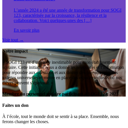
L’année 2024 a été une année de transformation pour SOGI
123, caractérisée par la croissance, la résilience et la
collaboration. Voici quelques-unes des […]
En savoir plus
Voir tout
→
Notre impact
« SOGI 123 est d’une aide inestimable pour mon établissement
scolaire. Cette initiative nous a donné les ressources et l’information
pour répondre aux questions et aux doutes des parents, créer des
toilettes universelles et mettre en place des espaces inclusifs où nos
élèves peuvent s’épanouir. »
Membre du personnel scolaire participant à SOGI 123, 2023
Faites un don
À l’école, tout le monde doit se sentir à sa place. Ensemble, nous
ferons changer les choses.