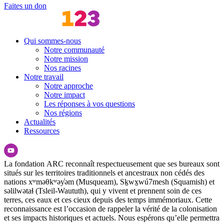
Faites un don
Qui sommes-nous
Notre communauté
Notre mission
Nos racines
Notre travail
Notre approche
Notre impact
Les réponses à vos questions
Nos régions
Actualités
Ressources
La fondation ARC reconnaît respectueusement que ses bureaux sont
situés sur les territoires traditionnels et ancestraux non cédés des
nations xʷməθkʷəy̓əm (Musqueam), Sḵwx̱wú7mesh (Squamish) et
səlilwətaɬ (Tsleil-Waututh), qui y vivent et prennent soin de ces
terres, ces eaux et ces cieux depuis des temps immémoriaux. Cette
reconnaissance est l’occasion de rappeler la vérité de la colonisation
et ses impacts historiques et actuels. Nous espérons qu’elle permettra